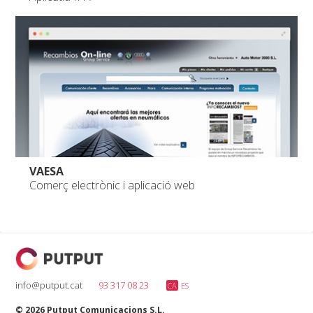
VAESA
Comerç electrònic i aplicació web
info@putput.cat
93 317 08 23
CA
ES
© 2026 Putput Comunicacions S.L.