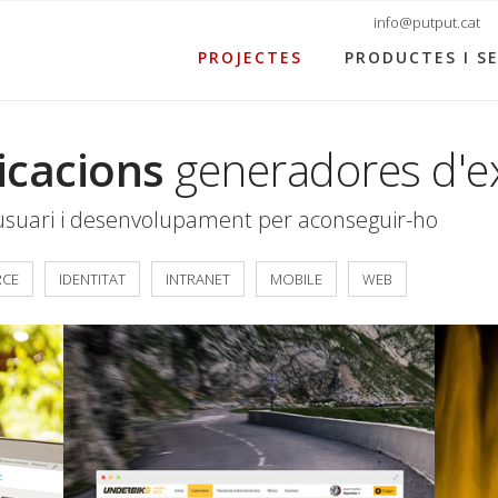
info@putput.cat
PROJECTES
PRODUCTES I SE
icacions
generadores d'e
'usuari i desenvolupament per aconseguir-ho
RCE
IDENTITAT
INTRANET
MOBILE
WEB