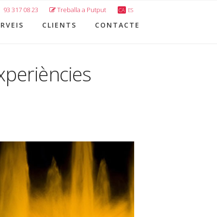
93 317 08 23
Treballa a Putput
CA
ES
RVEIS
CLIENTS
CONTACTE
xperiències