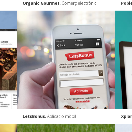
Organic Gourmet
Comerç electrònic
Pobl
LetsBonus
Aplicació mòbil
Xplo